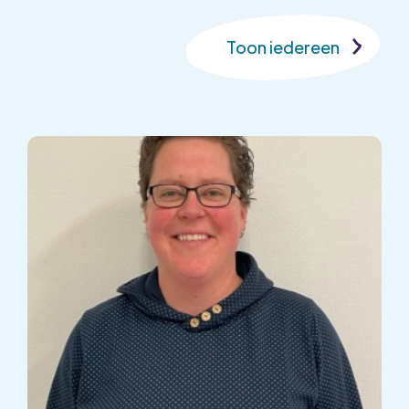
Toon iedereen
Toon iedereen
Conciërge
Kwaliteitscoördinat
Locatiehoofd
Kinderopvang
Onderwijsassistent
Pedagogisch
Professional