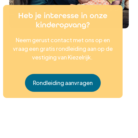
Heb je interesse in onze
kinderopvang?
Neem gerust contact met ons op en
vraag een gratis rondleiding aan op de
vestiging van Kiezelrijk.
Rondleiding aanvragen