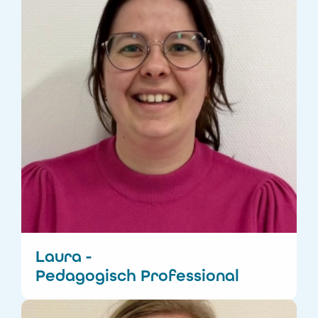
Kwaliteitscoördinat
Locatiehoofd
Kinderopvang
Onderwijsassistent
Pedagogisch
Professional
Laura -
Pedagogisch Professional