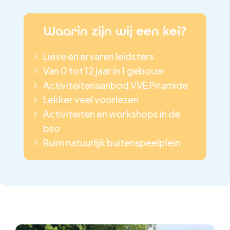
Waarin zijn wij een kei?
Lieve en ervaren leidsters
Van 0 tot 12 jaar in 1 gebouw
Activiteitenaanbod VVE Piramide
Lekker veel voorlezen
Activiteiten en workshops in de
bso
Ruim natuurlijk buitenspeelplein