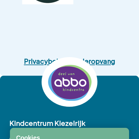
Privacybeleid Kinderopvang
Kindcentrum Kiezelrijk
Cookies
Over onze school
Waarin zijn wij een kei