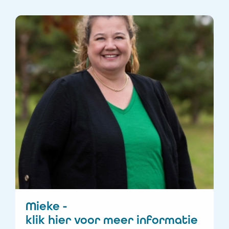
Toon iedereen
Conciërge
Kwaliteitscoördinat
Locatiehoofd
Kinderopvang
Onderwijsassistent
Pedagogisch
Professional
Mieke -
klik hier voor meer informatie