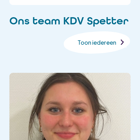
Ons team KDV Spetter
Toon iedereen
Toon iedereen
Conciërge
Kwaliteitscoördinat
Locatiehoofd
Kinderopvang
Onderwijsassistent
Pedagogisch
Professional