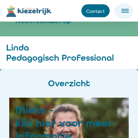
Contact
Neem contact op
Linda
Pedagogisch Professional
Overzicht
Mieke -
klik hier voor meer
informatie